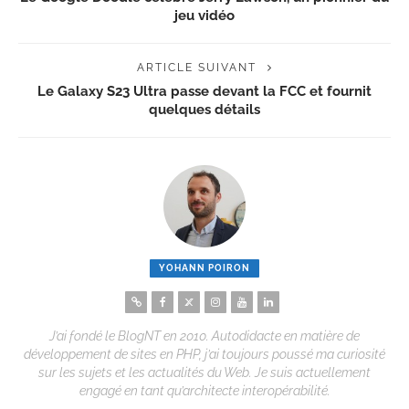
jeu vidéo
ARTICLE SUIVANT
Le Galaxy S23 Ultra passe devant la FCC et fournit
quelques détails
YOHANN POIRON
J’ai fondé le BlogNT en 2010. Autodidacte en matière de
développement de sites en PHP, j’ai toujours poussé ma curiosité
sur les sujets et les actualités du Web. Je suis actuellement
engagé en tant qu’architecte interopérabilité.