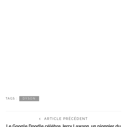
TAGS :
DYSON
ARTICLE PRÉCÉDENT
Le Google Doodle célèbre Jerry Lawson, un pionnier du