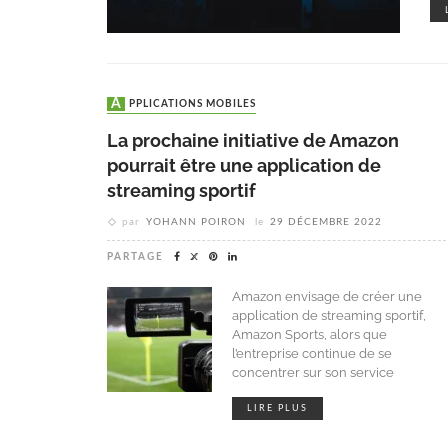
APPLICATIONS MOBILES
La prochaine initiative de Amazon
pourrait être une application de
streaming sportif
par
YOHANN POIRON
le
29 DÉCEMBRE 2022
PARTAGE
Amazon envisage de créer une
application de streaming sportif,
Amazon Sports, alors que
l’entreprise continue de se
concentrer sur son service
LIRE PLUS