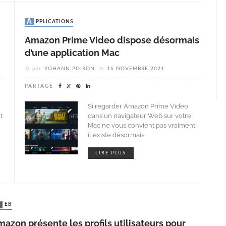
APPLICATIONS
Amazon Prime Video dispose désormais
d’une application Mac
par
YOHANN POIRON
le
16 NOVEMBRE 2021
PARTAGE
Si regarder Amazon Prime Video
t
dans un navigateur Web sur votre
Mac ne vous convient pas vraiment,
il existe désormais
LIRE PLUS
WEB
azon présente les profils utilisateurs pour