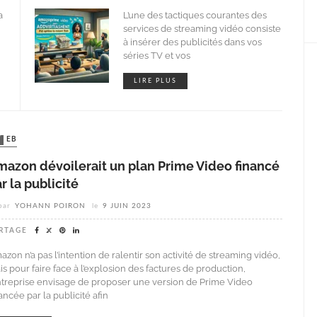
a
L’une des tactiques courantes des
services de streaming vidéo consiste
à insérer des publicités dans vos
séries TV et vos
LIRE PLUS
WEB
mazon dévoilerait un plan Prime Video financé
r la publicité
par
YOHANN POIRON
le
9 JUIN 2023
RTAGE
zon n’a pas l’intention de ralentir son activité de streaming vidéo,
s pour faire face à l’explosion des factures de production,
entreprise envisage de proposer une version de Prime Video
ancée par la publicité afin