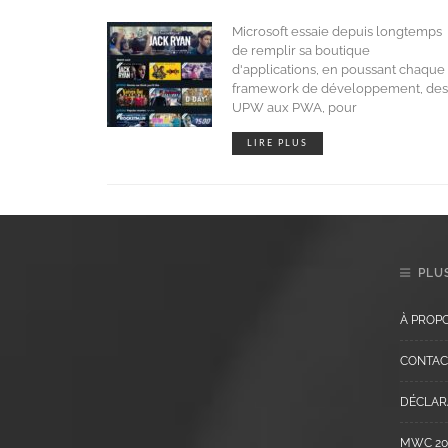
Microsoft essaie depuis longtemps
de remplir sa boutique
d'applications, en poussant chaque
framework de développement, des
UPW aux PWA, pour
LIRE PLUS
PLUS
À PROP
CONTAC
DÉCLARA
MWC 202