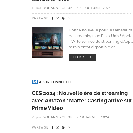
par
YOHANN POIRON
le
11 OCTOBRE 2024
PARTAGE
Bonne nouvelle pour les amateurs
de streaming aux États-Unis ! Apple
TV+, le service de streaming d’Apple
sera bientôt disponible en
LIRE PLUS
MAISON CONNECTÉE
CES 2024 : Nouvelle ère de streaming
avec Amazon : Matter Casting arrive sur
Prime Video
par
YOHANN POIRON
le
10 JANVIER 2024
PARTAGE