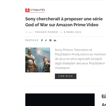
ACTUALITÉS
Sony chercherait à proposer une série
God of War sur Amazon Prime Video
par
YOHANN POIRON
le
8 MARS 2022
PARTAGE
Sony Picture Television et
PlayStation Productions se montren
de plus en plus agressifs lorsqu’il
s’agit d’adapter des jeux PlayStation
classiques
LIRE PLUS
Am