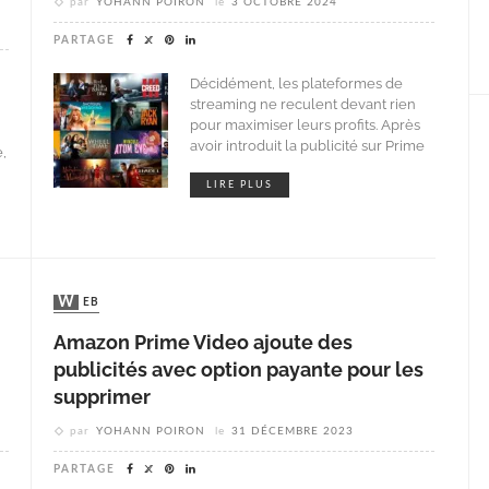
par
YOHANN POIRON
le
3 OCTOBRE 2024
PARTAGE
Décidément, les plateformes de
streaming ne reculent devant rien
pour maximiser leurs profits. Après
avoir introduit la publicité sur Prime
,
LIRE PLUS
WEB
Amazon Prime Video ajoute des
publicités avec option payante pour les
supprimer
par
YOHANN POIRON
le
31 DÉCEMBRE 2023
PARTAGE