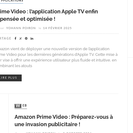
APPLICATIONS
ime Video : l’application Apple TV enfin
epensée et optimisée !
par
YOHANN POIRON
le
14 FÉVRIER 2025
RTAGE
azon vient de déployer une nouvelle version de l’application
ime Video pour les dernières générations d’Apple TV. Cette mise à
r vise à offrir une expérience utilisateur plus fluide et intuitive, en
mbinant les atouts
LIRE PLUS
WEB
Amazon Prime Video : Préparez-vous à
une invasion publicitaire !