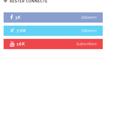
RESTER CONNECTÉ
3K
followers
7.6K
followers
16K
Subscribers