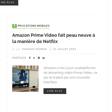
LIRE PLUS
APPLICATIONS MOBILES
Amazon Prime Video fait peau neuve à
la manière de Netflix
par
YOHANN POIRON
le
21 JUILLET 2022
PARTAGE
Amazon a mis à jour sa plateforme
de streaming vidéo Prime Video, ce
qui se traduit par une nouvelle
interface
LIRE PLUS