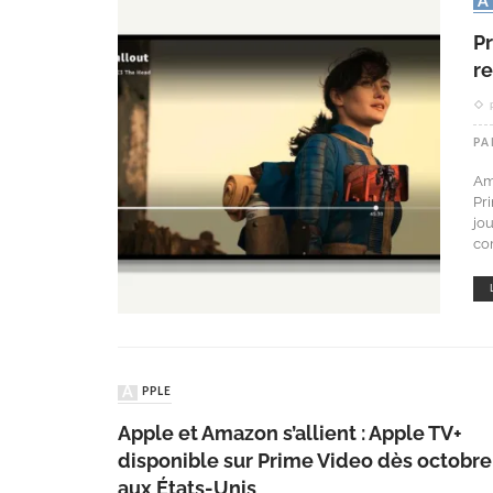
Pr
r
PA
Am
Pr
jou
co
APPLE
Apple et Amazon s’allient : Apple TV+
disponible sur Prime Video dès octobre
aux États-Unis