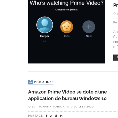
P
PA
Ap
ét
co
mé
APPLICATIONS
Amazon Prime Video se dote d’une
application de bureau Windows 10
par
YOHANN POIRON
le
3 JUILLET 2020
PARTAGE