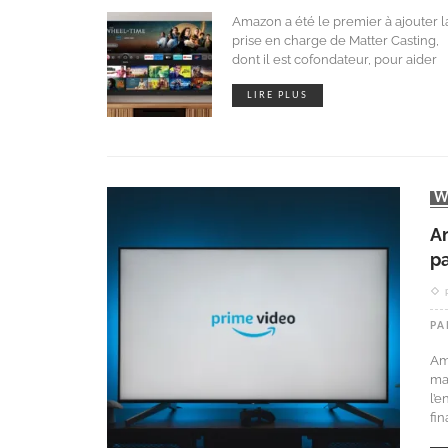
Amazon a été le premier à ajouter l
prise en charge de Matter Casting,
dont il est cofondateur, pour aider
LIRE PLUS
A
pa
PA
Ama
mai
l’
fin