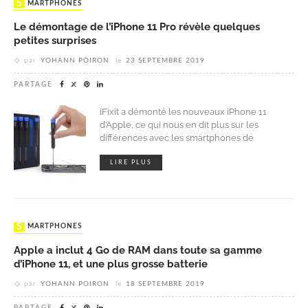
SMARTPHONES
Le démontage de l’iPhone 11 Pro révèle quelques
petites surprises
par
YOHANN POIRON
le
23 SEPTEMBRE 2019
PARTAGE
iFixit a démonté les nouveaux iPhone 11
d’Apple, ce qui nous en dit plus sur les
différences avec les smartphones de
LIRE PLUS
SMARTPHONES
Apple a inclut 4 Go de RAM dans toute sa gamme
d’iPhone 11, et une plus grosse batterie
par
YOHANN POIRON
le
18 SEPTEMBRE 2019
PARTAGE