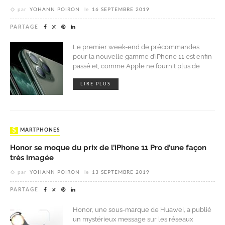
par
YOHANN POIRON
le
16 SEPTEMBRE 2019
PARTAGE
Le premier week-end de précommandes
pour la nouvelle gamme d’iPhone 11 est enfin
passé et, comme Apple ne fournit plus de
LIRE PLUS
SMARTPHONES
Honor se moque du prix de l’iPhone 11 Pro d’une façon
très imagée
par
YOHANN POIRON
le
13 SEPTEMBRE 2019
PARTAGE
Honor, une sous-marque de Huawei, a publié
un mystérieux message sur les réseaux