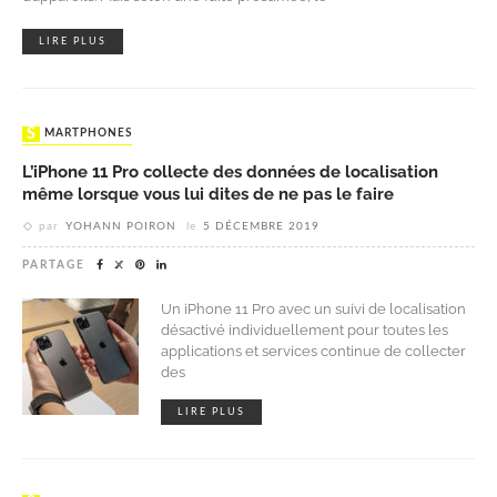
LIRE PLUS
SMARTPHONES
L’iPhone 11 Pro collecte des données de localisation
même lorsque vous lui dites de ne pas le faire
par
YOHANN POIRON
le
5 DÉCEMBRE 2019
PARTAGE
Un iPhone 11 Pro avec un suivi de localisation
désactivé individuellement pour toutes les
applications et services continue de collecter
des
LIRE PLUS