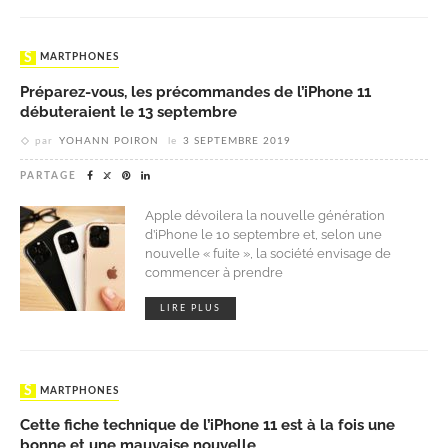
SMARTPHONES
Préparez-vous, les précommandes de l’iPhone 11
débuteraient le 13 septembre
par
YOHANN POIRON
le
3 SEPTEMBRE 2019
PARTAGE
Apple dévoilera la nouvelle génération
d’iPhone le 10 septembre et, selon une
nouvelle « fuite », la société envisage de
commencer à prendre
LIRE PLUS
SMARTPHONES
Cette fiche technique de l’iPhone 11 est à la fois une
bonne et une mauvaise nouvelle