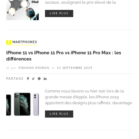
sociaux, soulignant le prix élevé de la
LIRE PLUS
SMARTPHONES
iPhone 11 vs iPhone 11 Pro vs iPhone 11 Pro Max : les
différences
par
YOHANN POIRON
le
11 SEPTEMBRE 2019
PARTAGE
Comme nous l’avons vu hier soir lors de la
grande messe d’Apple, les iPhone 2019
apportent des designs plus raffinés, davantage
LIRE PLUS