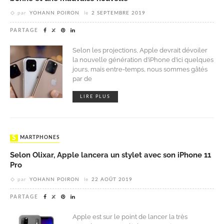
par
YOHANN POIRON
le
2 SEPTEMBRE 2019
PARTAGE
Selon les projections, Apple devrait dévoiler
la nouvelle génération d’iPhone d’ici quelques
jours, mais entre-temps, nous sommes gâtés
par de
LIRE PLUS
SMARTPHONES
Selon Olixar, Apple lancera un stylet avec son iPhone 11
Pro
par
YOHANN POIRON
le
22 AOÛT 2019
PARTAGE
Apple est sur le point de lancer la très