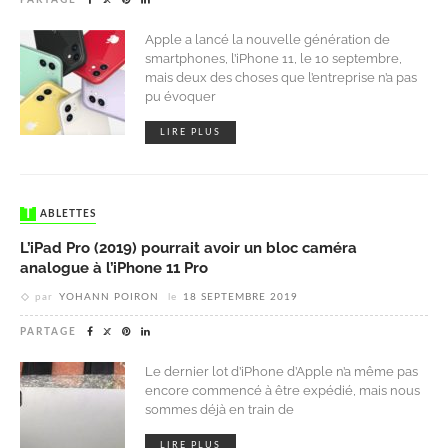
Apple a lancé la nouvelle génération de
smartphones, l’iPhone 11, le 10 septembre,
mais deux des choses que l’entreprise n’a pas
pu évoquer
LIRE PLUS
TABLETTES
L’iPad Pro (2019) pourrait avoir un bloc caméra
analogue à l’iPhone 11 Pro
par
YOHANN POIRON
le
18 SEPTEMBRE 2019
PARTAGE
Le dernier lot d’iPhone d’Apple n’a même pas
encore commencé à être expédié, mais nous
sommes déjà en train de
LIRE PLUS