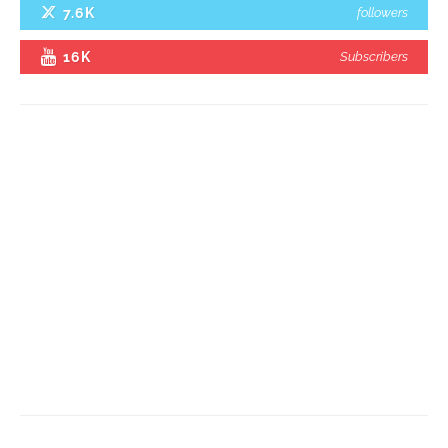
7.6K
followers
16K
Subscribers