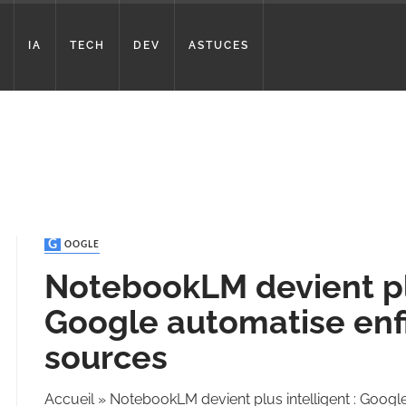
IA
TECH
DEV
ASTUCES
GOOGLE
NotebookLM devient plu
Google automatise enfi
sources
Accueil
»
NotebookLM devient plus intelligent : Google