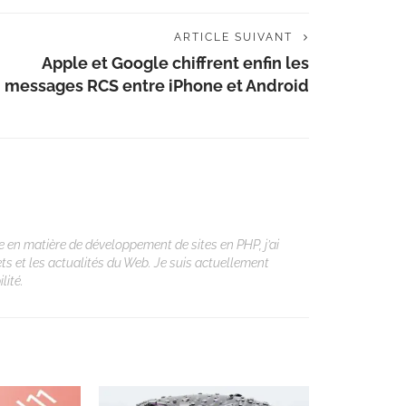
ARTICLE SUIVANT
Apple et Google chiffrent enfin les
messages RCS entre iPhone et Android
 en matière de développement de sites en PHP, j’ai
ets et les actualités du Web. Je suis actuellement
lité.