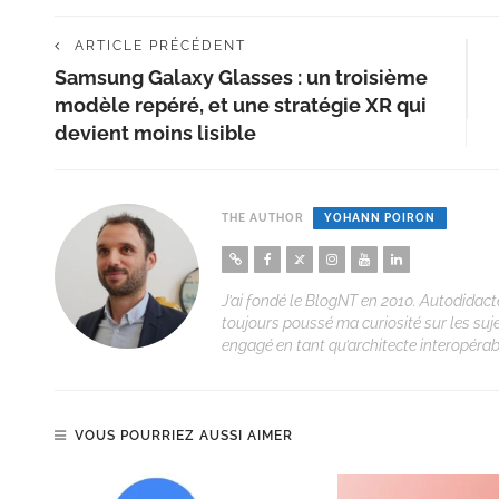
ARTICLE PRÉCÉDENT
Samsung Galaxy Glasses : un troisième
modèle repéré, et une stratégie XR qui
devient moins lisible
THE AUTHOR
YOHANN POIRON
J’ai fondé le BlogNT en 2010. Autodidacte
toujours poussé ma curiosité sur les suj
engagé en tant qu’architecte interopérabi
VOUS POURRIEZ AUSSI AIMER