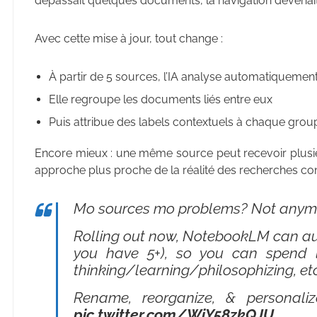
dépassait quelques documents, la navigation devenait 
Avec cette mise à jour, tout change :
À partir de 5 sources, l’IA analyse automatiquemen
Elle regroupe les documents liés entre eux
Puis attribue des labels contextuels à chaque grou
Encore mieux : une même source peut recevoir plusieur
approche plus proche de la réalité des recherches c
Mo sources mo problems? Not anym
Rolling out now, NotebookLM can au
you have 5+), so you can spend l
thinking/learning/philosophizing, etc
Rename, reorganize, & personaliz
pic.twitter.com/WiY58zkQJU