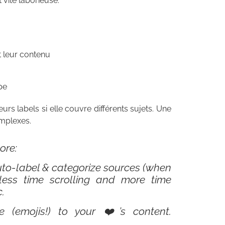
vite laborieuse.
t leur contenu
pe
s labels si elle couvre différents sujets. Une
omplexes.
ore:
to-label & categorize sources (when
ess time scrolling and more time
.
e (emojis!) to your ❤️’s content.