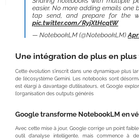
Sharing notebooks with multiple p
easier. No more adding emails one b
tap send, and prepare for the wo
pic.twitter.com/RyjXtHcqtW
— NotebookLM (@NotebookLM)
Apr
Une intégration de plus en plus
Cette évolution s’inscrit dans une dynamique plus l
de l’écosystème Gemini. Les notebooks sont désorm
est élargi à davantage d’utilisateurs, et Google expl
l’organisation des outputs générés
Google transforme NotebookLM en vér
Avec cette mise à jour, Google corrige un point faib
outil d’analyse intelligente, mais commence à d