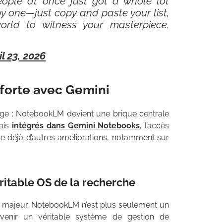
eople at once just got a whole lot
y one—just copy and paste your list,
rld to witness your masterpiece.
il 23, 2026
 forte avec Gemini
arge : NotebookLM devient une brique centrale
ais
intégrés dans Gemini Notebooks
, l’accès
ore déjà d’autres améliorations, notamment sur
itable OS de la recherche
le majeur. NotebookLM n’est plus seulement un
evenir un véritable système de gestion de