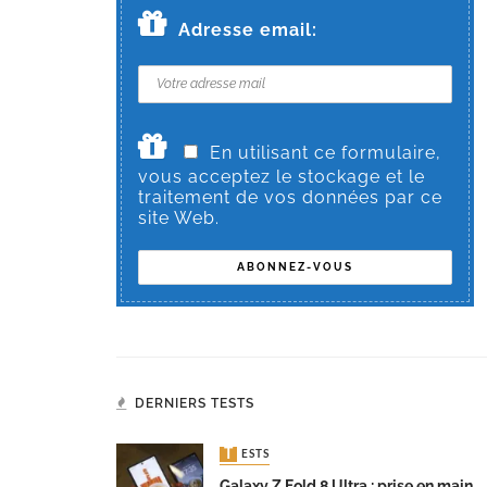
Adresse email:
En utilisant ce formulaire,
vous acceptez le stockage et le
traitement de vos données par ce
site Web.
DERNIERS TESTS
TESTS
Galaxy Z Fold 8 Ultra : prise en main