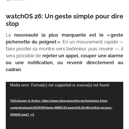
watchOS 26: Un geste simple pour dire
stop
La
nouveauté la plus marquante est le « geste
pichenette du poignet »
. En un mouvement rapide —
faire pivoter sa montre vers l’extérieur, puis revenir —, il
sera possible de
rejeter un appel, couper une alarme
ou une notification, ou revenir directement au
cadran
.
Lecteur
Media error: Format(s) not supported or source(s) not found
vidéo
Télécharger le fichier: https://www.blog-nouvelles-technologies.fr/wp-
content/uploads/2025/09/Apple-WWDC25-watchOS-26-Wrist-flick-gesture-
250609.mp4?_=1