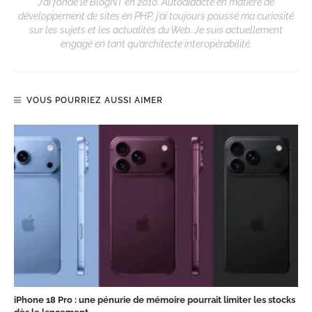
J’ai fondé le BlogNT en 2010. Autodidacte en matière de
développement de sites en PHP, j’ai toujours poussé ma curiosité
sur les sujets et les actualités du Web. Je suis actuellement
engagé en tant qu’architecte interopérabilité.
VOUS POURRIEZ AUSSI AIMER
iPhone 18 Pro : une pénurie de mémoire pourrait limiter les stocks