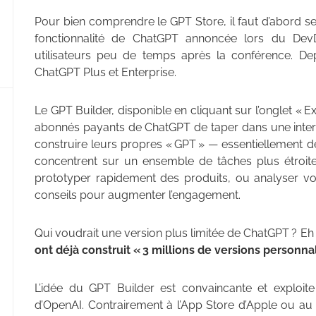
Pour bien comprendre le GPT Store, il faut d’abord se
fonctionnalité de ChatGPT annoncée lors du Dev
utilisateurs peu de temps après la conférence. Dep
ChatGPT Plus et Enterprise.
Le GPT Builder, disponible en cliquant sur l’onglet «
abonnés payants de ChatGPT de taper dans une inter
construire leurs propres « GPT » — essentiellement 
concentrent sur un ensemble de tâches plus étroites
prototyper rapidement des produits, ou analyser vos
conseils pour augmenter l’engagement.
Qui voudrait une version plus limitée de ChatGPT ? Eh
ont déjà construit « 3 millions de versions personn
L’idée du GPT Builder est convaincante et exploi
d’OpenAI. Contrairement à l’App Store d’Apple ou a