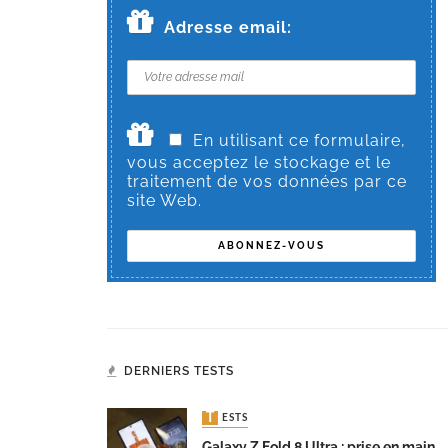
Adresse email:
En utilisant ce formulaire,
vous acceptez le stockage et le
traitement de vos données par ce
site Web.
DERNIERS TESTS
TESTS
Galaxy Z Fold 8 Ultra : prise en main