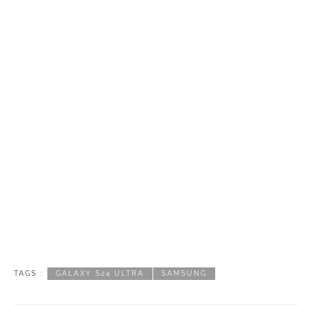
TAGS :
GALAXY S24 ULTRA
SAMSUNG