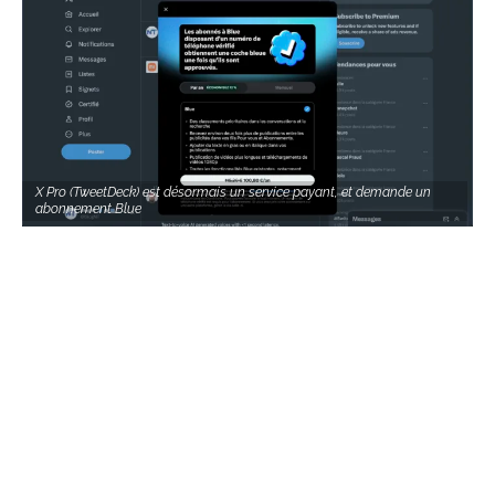
X Pro (TweetDeck) est désormais un service payant, et demande un
abonnement Blue