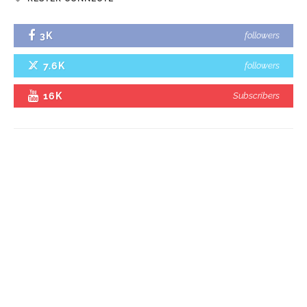
3K
followers
7.6K
followers
16K
Subscribers