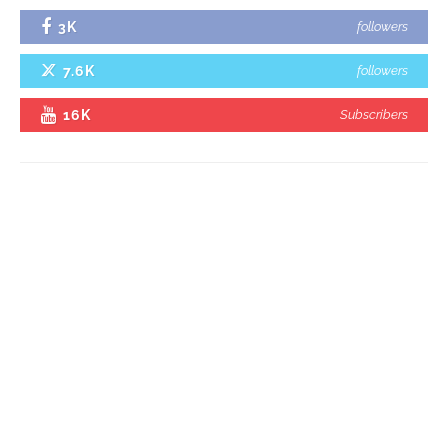
3K
followers
7.6K
followers
16K
Subscribers