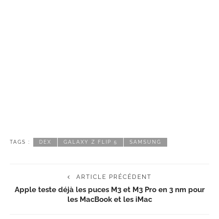
TAGS :
DEX
GALAXY Z FLIP 5
SAMSUNG
ARTICLE PRÉCÉDENT
Apple teste déjà les puces M3 et M3 Pro en 3 nm pour
les MacBook et les iMac