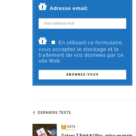
Adresse email:
En utilisant ce formulaire,
vous acceptez le stockage et le
traitement de vos données par ce
site Web.
DERNIERS TESTS
TESTS
Galaxy Z Fold 8 Ultra : prise en main