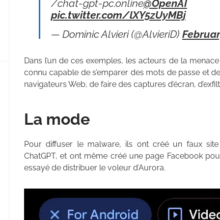
/chat-gpt-pc.online
@OpenAI
pic.twitter.com/lXY5zUyMBj
— Dominic Alvieri (@AlvieriD)
Februar
Dans l’un de ces exemples, les acteurs de la menace 
connu capable de s’emparer des mots de passe et des
navigateurs Web, de faire des captures d’écran, d’exfiltr
La mode
Pour diffuser le malware, ils ont créé un faux s
ChatGPT, et ont même créé une page Facebook pour p
essayé de distribuer le voleur d’Aurora.