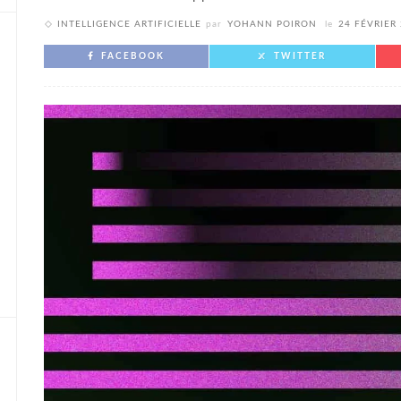
INTELLIGENCE ARTIFICIELLE
par
YOHANN POIRON
le
24 FÉVRIER
FACEBOOK
TWITTER