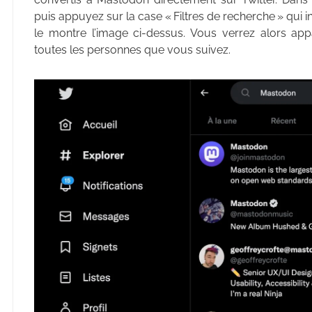
puis appuyez sur la case « Filtres de recherche » qu
le montre l’image ci-dessus. Vous verrez alors ap
toutes les personnes que vous suivez.