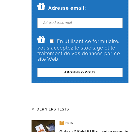
Adresse email:
En utilisant ce formulaire,
vous acceptez le stockage et le
traitement de vos données par ce
site Web.
DERNIERS TESTS
TESTS
Galaxy Z Fold 8 Ultra : prise en main