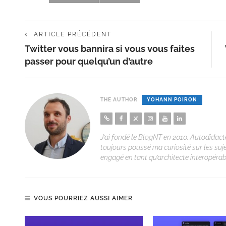
ARTICLE PRÉCÉDENT
Twitter vous bannira si vous vous faites
passer pour quelqu’un d’autre
THE AUTHOR
YOHANN POIRON
J’ai fondé le BlogNT en 2010. Autodidacte
toujours poussé ma curiosité sur les suj
engagé en tant qu’architecte interopérabi
VOUS POURRIEZ AUSSI AIMER