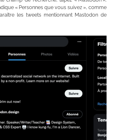
i indique « Personnes que vous suivez », comme
paraître les tweets mentionnant Mastodon de