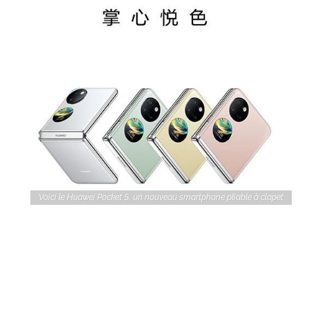
Voici le Huawei Pocket S, un nouveau smartphone pliable à clapet