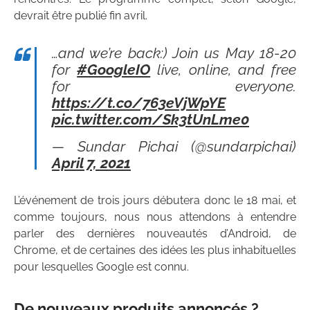
devrait être publié fin avril.
…and we’re back:) Join us May 18-20
for
#GoogleIO
live, online, and free
for everyone.
https://t.co/763eVjWpYE
pic.twitter.com/Sk3tUnLme0
— Sundar Pichai (@sundarpichai)
April 7, 2021
L’événement de trois jours débutera donc le 18 mai, et
comme toujours, nous nous attendons à entendre
parler des dernières nouveautés d’Android, de
Chrome, et de certaines des idées les plus inhabituelles
pour lesquelles Google est connu.
De nouveaux produits annoncés ?