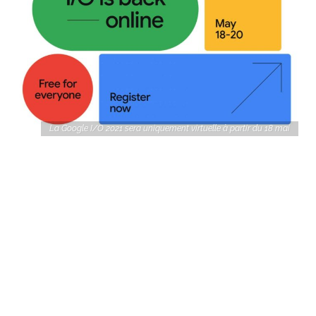
La Google I/O 2021 sera uniquement virtuelle à partir du 18 mai