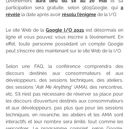
L’événement
aura lieu du 18 au 20 mai
et sa
participation sera gratuite, selon 9to5Google, qui
a
révélé
la date après avoir
résolu l’énigme
de la I/O.
Le site Web de la
Google I/O 2021
est désormais en
ligne et vous pouvez vous inscrire à l’événement. En
effet, toute personne possédant un compte Google
peut s’inscrire dès maintenant sur le site Web de la I/O.
Selon une FAQ, la conférence comprendra des
discours destinés aux consommateurs et aux
développeurs, des sessions techniques, des ateliers,
des sessions “
Ask Me Anything
” (AMA), des rencontres,
etc. S’il n’est pas nécessaire de réserver sa place pour
les discours d’ouverture destinés aux consommateurs
et aux développeurs, pas plus que pour les sessions
techniques, en revanche, les ateliers et les AMA sont
interactifs et leur nombre sera limité, tout comme les
rencontres. Le programme complet, selon Google,