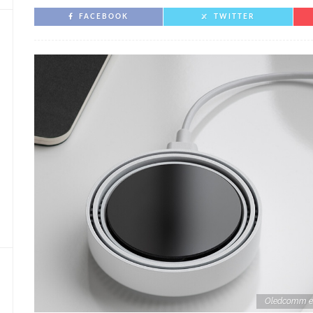
FACEBOOK
TWITTER
Oledcomm et 