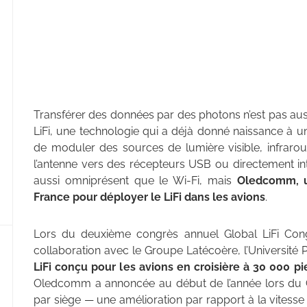
Transférer des données par des photons n’est pas aussi
LiFi, une technologie qui a déjà donné naissance à
de moduler des sources de lumière visible, infraroug
l’antenne vers des récepteurs USB ou directement inté
aussi omniprésent que le Wi-Fi, mais
Oledcomm, un
France pour déployer le LiFi dans les avions
.
Lors du deuxième congrès annuel Global LiFi Con
collaboration avec le Groupe Latécoère, l’Université 
LiFi conçu pour les avions en croisière à 30 000 pi
Oledcomm a annoncée au début de l’année lors du C
par siège — une amélioration par rapport à la vites