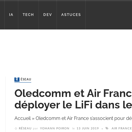
IA
TECH
DEV
ASTUCES
RÉSEAU
Oledcomm et Air France
déployer le LiFi dans l
Accueil
»
Oledcomm et Air France s’associent pour dép
RÉSEAU
par
YOHANN POIRON
le
13 JUIN 2019
AIR FRANCE