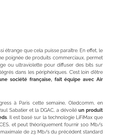
 étrange que cela puisse paraître. En effet, le
 une poignée de produits commerciaux, permet
e ou ultraviolette pour diffuser des bits sur
grés dans les périphériques. C’est loin d’être
e société française, fait équipe avec Air
gress à Paris cette semaine, Oledcomm, en
Paul Sabatier et la DGAC, a dévoilé
un produit
eds
. Il est basé sur la technologie LiFiMax que
ES, et peut théoriquement fournir 100 Mb/s
se maximale de 23 Mb/s du précédent standard