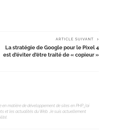
ARTICLE SUIVANT
La stratégie de Google pour le Pixel 4
est d’éviter d’être traité de « copieur »
 en matière de développement de sites en PHP, j’ai
ets et les actualités du Web. Je suis actuellement
lité.