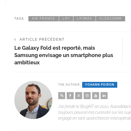
TAGS :
AIR FRANCE
LIFI
LIFIMAX
OLEDCOMM
ARTICLE PRÉCÉDENT
Le Galaxy Fold est reporté, mais
Samsung envisage un smartphone plus
ambitieux
THE AUTHOR
YOHANN POIRON
J’ai fondé le BlogNT en 2010. Autodidacte
toujours poussé ma curiosité sur les suj
engagé en tant qu’architecte interopérabi