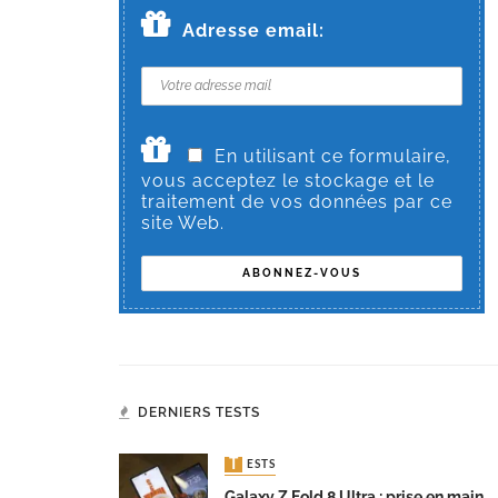
Adresse email:
En utilisant ce formulaire,
vous acceptez le stockage et le
traitement de vos données par ce
site Web.
DERNIERS TESTS
TESTS
Galaxy Z Fold 8 Ultra : prise en main