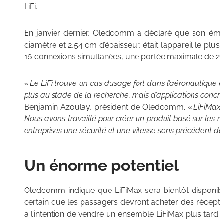
LiFi.
En janvier dernier, Oledcomm a déclaré que son ém
diamètre et 2,54 cm d’épaisseur, était l’appareil le p
16 connexions simultanées, une portée maximale de 28
«
Le LiFi trouve un cas d’usage fort dans l’aéronautiqu
plus au stade de la recherche, mais d’applications concr
Benjamin Azoulay, président de Oledcomm. «
LiFiMax
Nous avons travaillé pour créer un produit basé sur les
entreprises une sécurité et une vitesse sans précédent dan
Un énorme potentiel
Oledcomm indique que LiFiMax sera bientôt disponible
certain que les passagers devront acheter des récep
a l’intention de vendre un ensemble LiFiMax plus tar