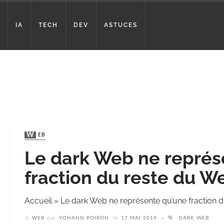
IA
TECH
DEV
ASTUCES
WEB
Le dark Web ne représ
fraction du reste du W
Accueil
»
Le dark Web ne représente qu’une fraction 
WEB
par
YOHANN POIRON
le
17 MAI 2019
DARK WEB