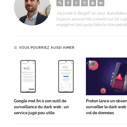
J’ai fondé le BlogNT en 2010. Autodidacte
toujours poussé ma curiosité sur les suj
engagé en tant qu’architecte interopérabi
VOUS POURRIEZ AUSSI AIMER
Google met fin à son outil de
Proton lance un obser
surveillance du dark web : un
surveiller le dark web 
service jugé peu utile
vol de données