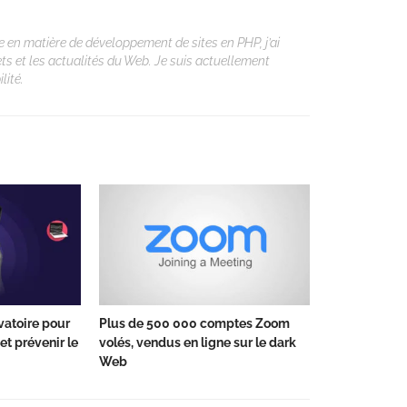
 en matière de développement de sites en PHP, j’ai
ets et les actualités du Web. Je suis actuellement
lité.
vatoire pour
Plus de 500 000 comptes Zoom
et prévenir le
volés, vendus en ligne sur le dark
Web