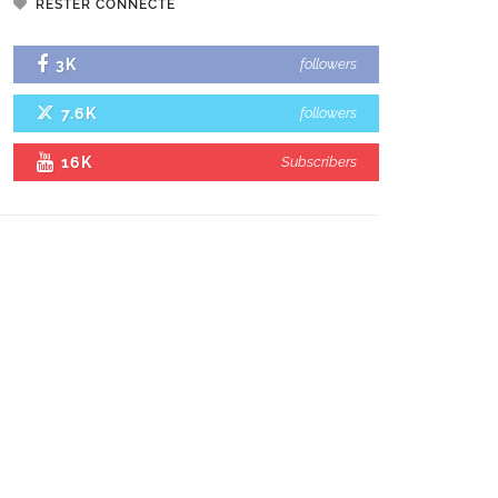
RESTER CONNECTÉ
3K
followers
7.6K
followers
16K
Subscribers