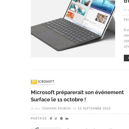
d
PA
Il 
ne
ce
un
MICROSOFT
Microsoft préparerait son événement
Surface le 11 octobre !
par
YOHANN POIRON
le
15 SEPTEMBRE 2022
PARTAGE