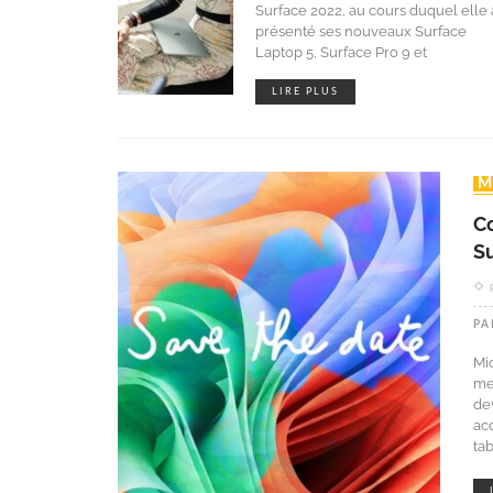
Surface 2022, au cours duquel elle 
présenté ses nouveaux Surface
Laptop 5, Surface Pro 9 et
LIRE PLUS
C
S
PA
Mi
me
de
ac
tab