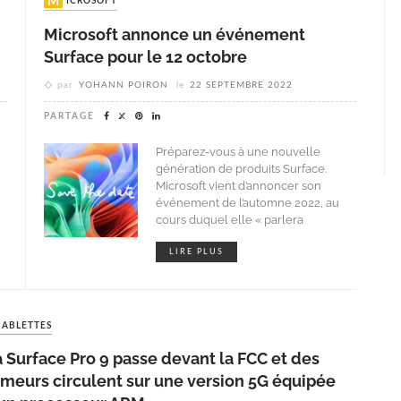
MICROSOFT
Microsoft annonce un événement
Surface pour le 12 octobre
par
YOHANN POIRON
le
22 SEPTEMBRE 2022
PARTAGE
Préparez-vous à une nouvelle
n
génération de produits Surface.
Microsoft vient d’annoncer son
événement de l’automne 2022, au
cours duquel elle « parlera
LIRE PLUS
TABLETTES
 Surface Pro 9 passe devant la FCC et des
umeurs circulent sur une version 5G équipée