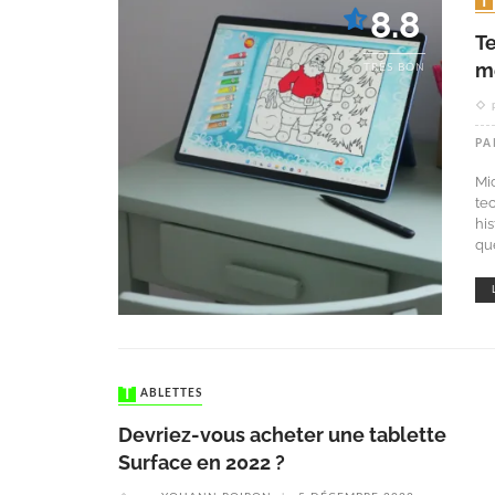
8.8
Te
me
TRÈS BON
PA
Mi
tec
hi
que
TABLETTES
Devriez-vous acheter une tablette
Surface en 2022 ?