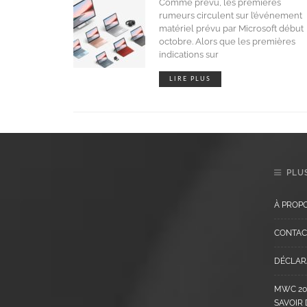
Comme prévu, les premières
rumeurs circulent sur l’événement
matériel prévu par Microsoft début
octobre. Alors que les premières
indications sur
LIRE PLUS
PLUS
À PROP
CONTAC
DÉCLARA
MWC 202
SAVOIR