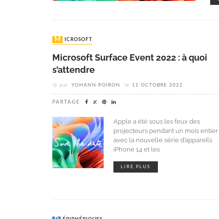
MICROSOFT
Microsoft Surface Event 2022 : à quoi
s’attendre
par
YOHANN POIRON
le
11 OCTOBRE 2022
PARTAGE
Apple a été sous les feux des
projecteurs pendant un mois entier
avec la nouvelle série d’appareils
iPhone 14 et les
LIRE PLUS