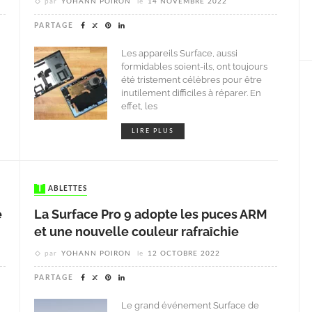
par
YOHANN POIRON
le
14 NOVEMBRE 2022
PARTAGE
Les appareils Surface, aussi
formidables soient-ils, ont toujours
été tristement célèbres pour être
inutilement difficiles à réparer. En
effet, les
LIRE PLUS
TABLETTES
e
La Surface Pro 9 adopte les puces ARM
et une nouvelle couleur rafraîchie
par
YOHANN POIRON
le
12 OCTOBRE 2022
PARTAGE
Le grand événement Surface de