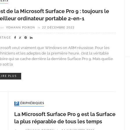
TESTS
st de la Microsoft Surface Pro 9 : toujours le
illeur ordinateur portable 2-en-1
par
YOHANN POIRON
le
22 DÉCEMBRE 2022
RTAGE
crosoft veut vraiment que Windows on ARM réussisse. Pour les
hniciens et les adeptes de la première heure, c’est la véritable
stoire qui se cache derrière la dernière Surface Pro 9. Mais quelle
 soit la
LIRE PLUS
PÉRIPHÉRIQUES
La Microsoft Surface Pro 9 est la Surface
la plus réparable de tous les temps