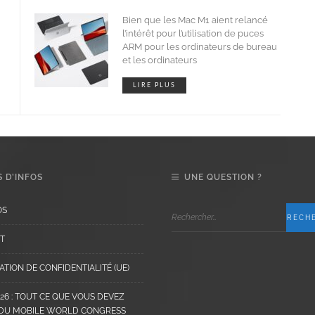
Bien que les Mac M1 aient relancé
l’intérêt pour l’utilisation de puces
ARM pour les ordinateurs de bureau
et les ordinateurs
LIRE PLUS
 D’INFOS
UNE QUESTION ?
OS
T
TION DE CONFIDENTIALITÉ (UE)
6 : TOUT CE QUE VOUS DEVEZ
 DU MOBILE WORLD CONGRESS