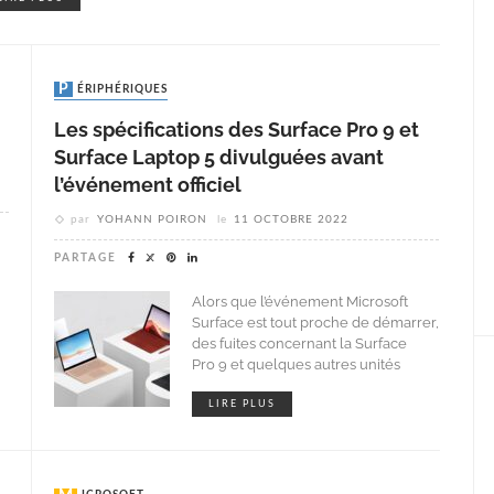
PÉRIPHÉRIQUES
Les spécifications des Surface Pro 9 et
Surface Laptop 5 divulguées avant
l’événement officiel
par
YOHANN POIRON
le
11 OCTOBRE 2022
PARTAGE
Alors que l’événement Microsoft
Surface est tout proche de démarrer,
des fuites concernant la Surface
Pro 9 et quelques autres unités
LIRE PLUS