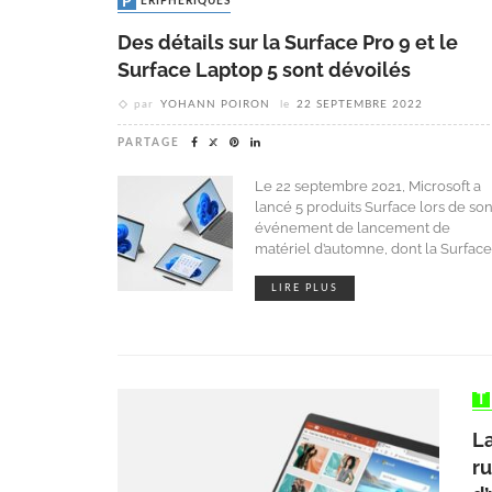
PÉRIPHÉRIQUES
Des détails sur la Surface Pro 9 et le
Surface Laptop 5 sont dévoilés
par
YOHANN POIRON
le
22 SEPTEMBRE 2022
PARTAGE
Le 22 septembre 2021, Microsoft a
lancé 5 produits Surface lors de so
événement de lancement de
matériel d’automne, dont la Surface
LIRE PLUS
La
r