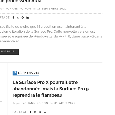
’un processeur ARM
par
YOHANN POIRON
le
19 SEPTEMBRE 2022
RTAGE
est difficile de croire que Microsoft en est maintenant à la
uvième itération de la Surface Pro. Cette nouvelle version est
nsée être équipée de Windows 11, du Wi-Fi 6, d’une puce 5G dans
e variante et
LIRE PLUS
PÉRIPHÉRIQUES
La Surface Pro X pourrait être
abandonnée, mais la Surface Pro 9
reprendra le flambeau
par
YOHANN POIRON
le
31 AOÛT 2022
PARTAGE