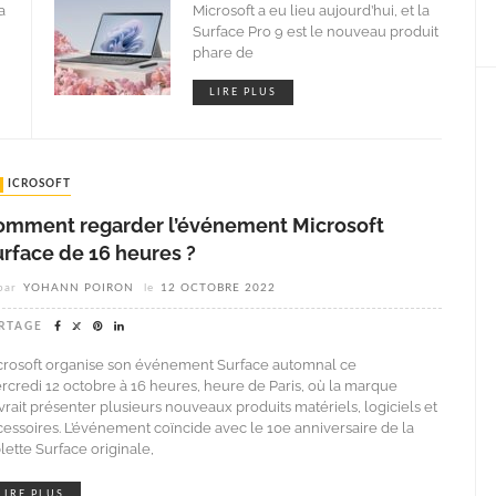
a
Microsoft a eu lieu aujourd’hui, et la
Surface Pro 9 est le nouveau produit
phare de
LIRE PLUS
MICROSOFT
omment regarder l’événement Microsoft
urface de 16 heures ?
par
YOHANN POIRON
le
12 OCTOBRE 2022
RTAGE
crosoft organise son événement Surface automnal ce
rcredi 12 octobre à 16 heures, heure de Paris, où la marque
vrait présenter plusieurs nouveaux produits matériels, logiciels et
cessoires. L’événement coïncide avec le 10e anniversaire de la
lette Surface originale,
LIRE PLUS