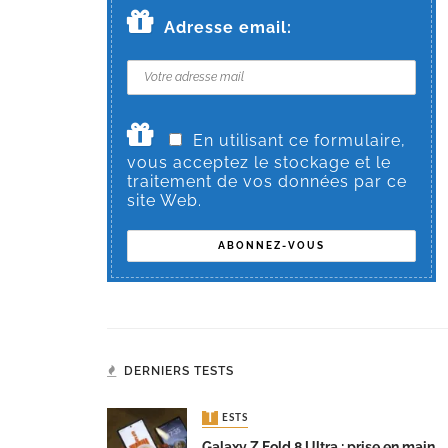
Adresse email:
En utilisant ce formulaire,
vous acceptez le stockage et le
traitement de vos données par ce
site Web.
DERNIERS TESTS
TESTS
Galaxy Z Fold 8 Ultra : prise en main