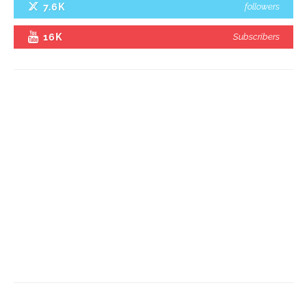
7.6K
followers
16K
Subscribers