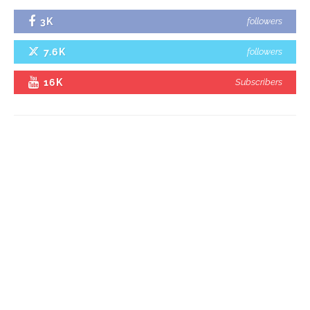
3K
followers
7.6K
followers
16K
Subscribers