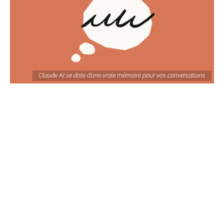
Claude AI se dote d’une vraie mémoire pour vos conversations