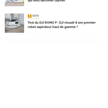
qui veut détrôner Garmin
TESTS
Test du DJI ROMO P : DJI réussit-il son premier
robot aspirateur haut de gamme ?