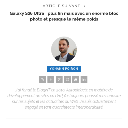
ARTICLE SUIVANT
Galaxy S26 Ultra : plus fin mais avec un énorme bloc
photo et presque le même poids
YOHANN POIRON
J’ai fondé le BlogNT en 2010. Autodidacte en matière de
développement de sites en PHP, j’ai toujours poussé ma curiosité
sur les sujets et les actualités du Web. Je suis actuellement
engagé en tant qu’architecte interopérabilité.