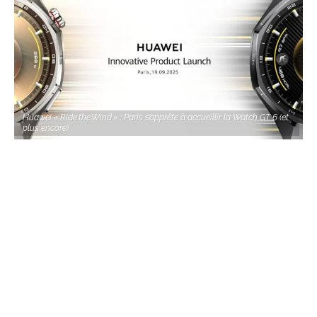
Huawei « Ride the Wind » : Paris s’apprête à accueillir la Watch GT 6 (et
plus encore)