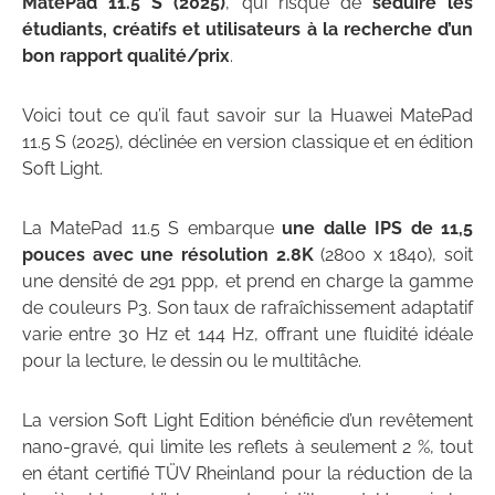
MatePad 11.5 S (2025)
,
qui risque de
séduire les
étudiants, créatifs et utilisateurs à la recherche d’un
bon rapport qualité/prix
.
Voici tout ce qu’il faut savoir sur la
Huawei MatePad
11.5 S (2025)
, déclinée en
version classique
et en
édition
Soft Light
.
La MatePad 11.5 S embarque
une
dalle IPS de 11,5
pouces
avec une résolution
2.8K
(2800 x 1840)
, soit
une densité de
291 ppp
, et prend en charge la
gamme
de couleurs P3
. Son taux de rafraîchissement adaptatif
varie entre
30 Hz et 144 Hz
, offrant une fluidité idéale
pour la lecture, le dessin ou le multitâche.
La version
Soft Light Edition
bénéficie d’un
revêtement
nano-gravé
, qui limite les reflets à seulement
2 %
, tout
en étant certifié
TÜV Rheinland
pour la réduction de la