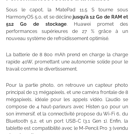
Sous le capot, la MatePad 11.5 S tourne sous
HarmonyOS 5.0
, et se décline
jusqu’à
12 Go de RAM
et
512 Go de stockage
. Huawei promet des
performances supérieures de
27 %
grâce à un
nouveau
système de refroidissement
optimisé.
La batterie de
8 800 mAh
prend en charge la
charge
rapide 40W
, promettant une autonomie solide pour le
travail comme le divertissement.
Pour la partie photo, on retrouve un capteur photo
principal de
13 mégapixels, et une c
améra frontale de
8
mégapixels
, idéale pour les appels vidéo. L’audio se
compose de
4 haut-parleurs
avec
Histen 9.0
pour un
son immersif, et la c
onnectivité propose du
Wi-Fi 6
, du
Bluetooth 5.2
, et un port
USB-C (3.1 Gen 1). Enfin, la
tablette est compatibilité avec le
M-Pencil Pro 3
(vendu