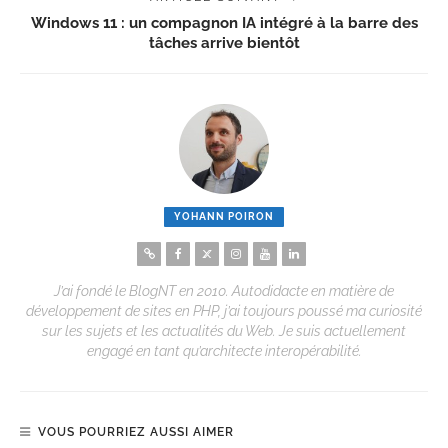
Windows 11 : un compagnon IA intégré à la barre des
tâches arrive bientôt
YOHANN POIRON
J’ai fondé le BlogNT en 2010. Autodidacte en matière de
développement de sites en PHP, j’ai toujours poussé ma curiosité
sur les sujets et les actualités du Web. Je suis actuellement
engagé en tant qu’architecte interopérabilité.
VOUS POURRIEZ AUSSI AIMER