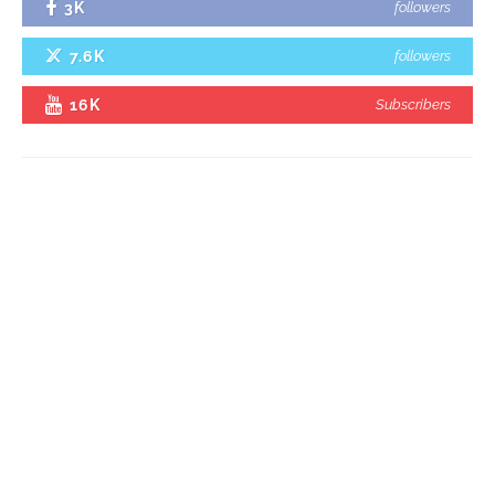
3K
followers
7.6K
followers
16K
Subscribers