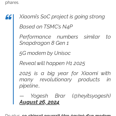
phares.
Xiaomi’s SoC project is going strong
Based on TSMC’s N4P
Performance numbers similar to
Snapdragon 8 Gen 1
5G modem by Unisoc
Reveal will happen H1 2025
2025 is a big year for Xiaomi with
many revolutionary products in
pipeline..
— Yogesh Brar (@heyitsyogesh)
August 26, 2024
De plus,
ce chipset pourrait être équipé d’un modem