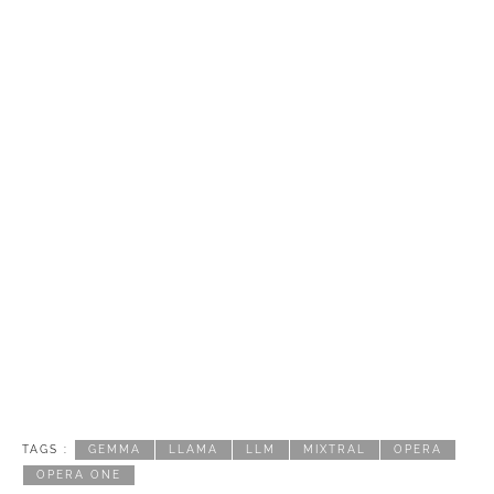
TAGS :
GEMMA
LLAMA
LLM
MIXTRAL
OPERA
OPERA ONE