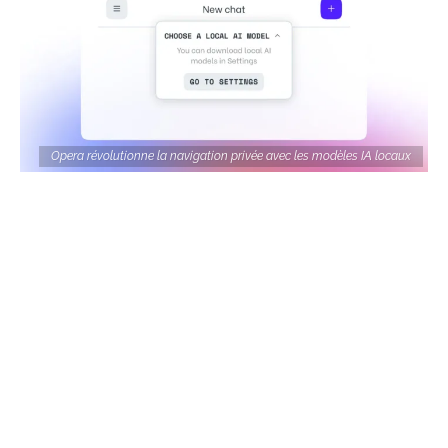
Opera révolutionne la navigation privée avec les modèles IA locaux