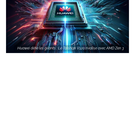
Huawei défie les géants : Le Taishan V120 rivalise avec AMD Zen 3