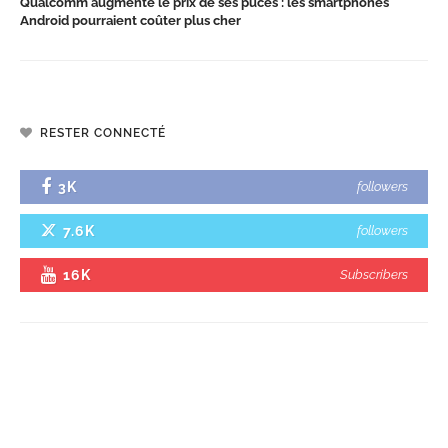
Qualcomm augmente le prix de ses puces : les smartphones
Android pourraient coûter plus cher
RESTER CONNECTÉ
3K
followers
7.6K
followers
16K
Subscribers