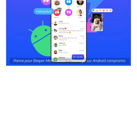
Panne pour Beeper Mini : l'accès à iMessage sur Android compromis