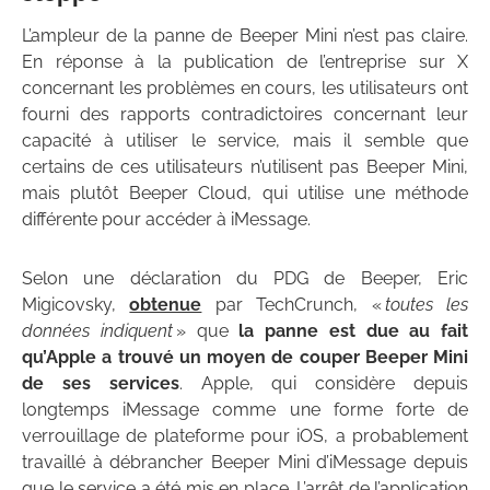
L’ampleur de la panne de Beeper Mini n’est pas claire.
En réponse à la publication de l’entreprise sur X
concernant les problèmes en cours, les utilisateurs ont
fourni des rapports contradictoires concernant leur
capacité à utiliser le service, mais il semble que
certains de ces utilisateurs n’utilisent pas Beeper Mini,
mais plutôt Beeper Cloud, qui utilise une méthode
différente pour accéder à iMessage.
Selon une déclaration du PDG de Beeper, Eric
Migicovsky,
obtenue
par TechCrunch, «
toutes les
données indiquent
» que
la panne est due au fait
qu’Apple a trouvé un moyen de couper Beeper Mini
de ses services
. Apple, qui considère depuis
longtemps iMessage comme une forme forte de
verrouillage de plateforme pour iOS, a probablement
travaillé à débrancher Beeper Mini d’iMessage depuis
que le service a été mis en place. L’arrêt de l’application