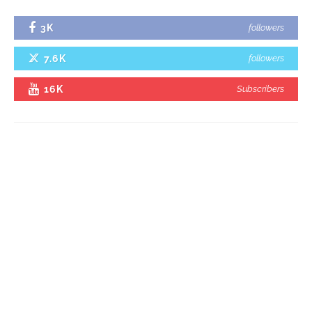
3K
followers
7.6K
followers
16K
Subscribers