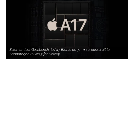
Selon un test Geekbench, le A17 Bionic de 3 nm surpasserait le
Snapdragon 8 Gen 3 for Galaxy