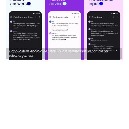
L'application Android de ChatGPT est maintenant disponible au
téléchargement