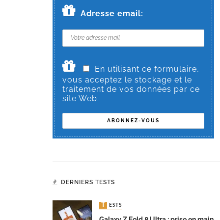
Adresse email:
En utilisant ce formulaire,
vous acceptez le stockage et le
traitement de vos données par ce
site Web.
DERNIERS TESTS
TESTS
Galaxy Z Fold 8 Ultra : prise en main