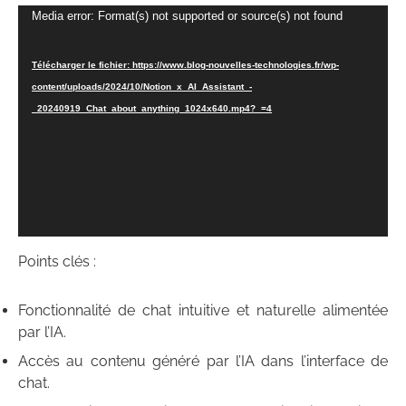
Lecteur
Media error: Format(s) not supported or source(s) not found
vidéo
Télécharger le fichier: https://www.blog-nouvelles-technologies.fr/wp-
content/uploads/2024/10/Notion_x_AI_Assistant_-
_20240919_Chat_about_anything_1024x640.mp4?_=4
Points clés :
Fonctionnalité de chat intuitive et naturelle alimentée
par l’IA.
Accès au contenu généré par l’IA dans l’interface de
chat.