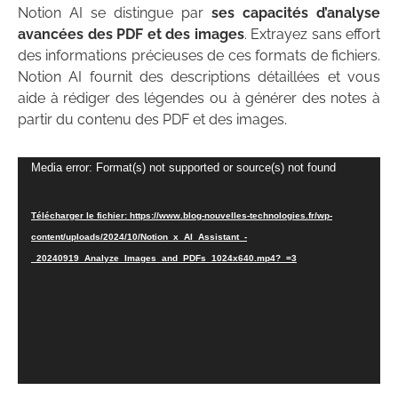
Notion AI se distingue par
ses capacités d’analyse
avancées des PDF et des images
. Extrayez sans effort
des informations précieuses de ces formats de fichiers.
Notion AI fournit des descriptions détaillées et vous
aide à rédiger des légendes ou à générer des notes à
partir du contenu des PDF et des images.
Lecteur
Media error: Format(s) not supported or source(s) not found
vidéo
Télécharger le fichier: https://www.blog-nouvelles-technologies.fr/wp-
content/uploads/2024/10/Notion_x_AI_Assistant_-
_20240919_Analyze_Images_and_PDFs_1024x640.mp4?_=3