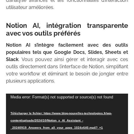
d’analyse avancés et les fonctionnalités d’interaction
utilisateur améliorées.
Notion AI, intégration transparente
avec vos outils préférés
Notion AI s’intègre facilement avec des outils
populaires tels que Google Docs, Slides, Sheets et
Slack
. Vous pouvez ainsi gérer et interagir avec ces
outils directement dans l’interface de Notion, simplifiant
votre workflow et éliminant le besoin de jongler entre
plusieurs applications.
Lecteur
Media error: Format(s) not supported or source(s) not found
vidéo
Télécharger le fichier: https://www.blog-nouvelles-technologies.fr/wp-
content/uploads/2024/10/Notion_x_AI_Assistant_-
_20240919_Answers_from_all_your_apps_1024x640.mp4?_=1