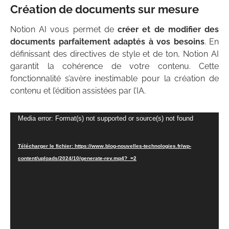
Création de documents sur mesure
Notion AI vous permet de
créer et de modifier des
documents parfaitement adaptés à vos besoins
. En
définissant des directives de style et de ton, Notion AI
garantit la cohérence de votre contenu. Cette
fonctionnalité s’avère inestimable pour la création de
contenu et l’édition assistées par l’IA.
Lecteur
Media error: Format(s) not supported or source(s) not found
vidéo
Télécharger le fichier: https://www.blog-nouvelles-technologies.fr/wp-
content/uploads/2024/10/generate-rev.mp4?_=2