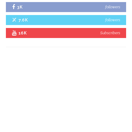
3K
followers
7.6K
followers
16K
Subscribers