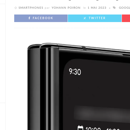
SMARTPHONES
par
YOHANN POIRON
le
1 MAI 2023
GOOG
FACEBOOK
TWITTER