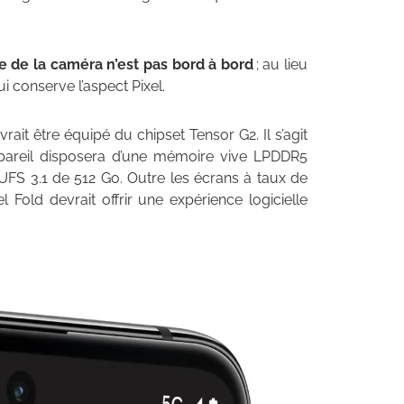
re de la caméra n’est pas bord à bord
; au lieu
qui conserve l’aspect Pixel.
rait être équipé du chipset Tensor G2. Il s’agit
ppareil disposera d’une mémoire vive LPDDR5
UFS 3.1 de 512 Go. Outre les écrans à taux de
l Fold devrait offrir une expérience logicielle