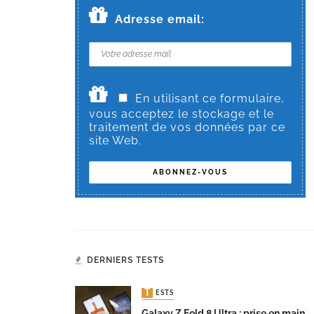
Adresse email:
En utilisant ce formulaire,
vous acceptez le stockage et le
traitement de vos données par ce
site Web.
DERNIERS TESTS
TESTS
Galaxy Z Fold 8 Ultra : prise en main