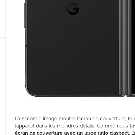
La seconde image montre l’écran de couverture, le 
l’appareil dans les moindres détails. Comme nous l’a
écran de couverture avec un large ratio d’aspect
. 