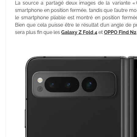
La source a partagé deux images de la variante « Ch
smartphone en position fermée, tandis que l’autre mon
le smartphone pliable est montré en position fermé
Bien que cela puisse être le résultat d’un angle de p
sera plus fin que les
Galaxy Z Fold 4
et
OPPO Find N2