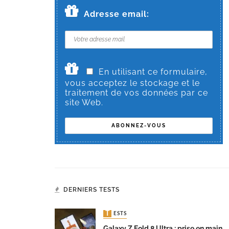
Adresse email:
En utilisant ce formulaire,
vous acceptez le stockage et le
traitement de vos données par ce
site Web.
DERNIERS TESTS
TESTS
Galaxy Z Fold 8 Ultra : prise en main