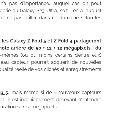
 n’a pas d’importance, auquel cas on peut
rie du Galaxy S23 Ultra, soit il en a, auquel
it ne pas briller dans ce domaine selon les
e
les Galaxy Z Fold 5 et Z Fold 4 partageront
oto arrière de 50 + 12 + 12 mégapixels… du
ux-mêmes (ou du moins certains d’entre eux)
uveau capteur pourrait acquérir de nouvelles
ualité réelle de vos clichés et enregistrements
ip 5
, mais même si de « nouveaux capteurs
il, il est indéniablement décevant d’entendre
guration 12 + 12 mégapixels.