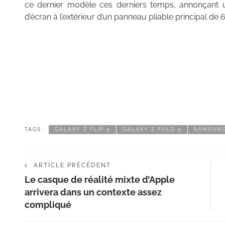
ce dernier modèle ces derniers temps, annonçant u
d’écran à l’extérieur d’un panneau pliable principal de
TAGS :
GALAXY Z FLIP 5
GALAXY Z FOLD 5
SAMSUN
ARTICLE PRÉCÉDENT
Le casque de réalité mixte d’Apple
arrivera dans un contexte assez
compliqué