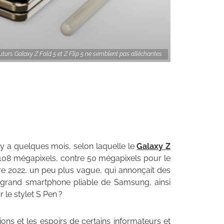
turs Galaxy Z Fold 5 et Z Flip 5 ne semblent pas alléchantes
 y a quelques mois, selon laquelle le
Galaxy Z
 108 mégapixels, contre 50 mégapixels pour le
e 2022, un peu plus vague, qui annonçait des
tur grand smartphone pliable de Samsung, ainsi
 le stylet S Pen ?
ns et les espoirs de certains informateurs et