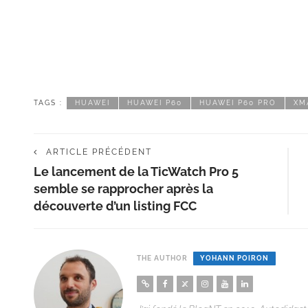
TAGS :
HUAWEI
HUAWEI P60
HUAWEI P60 PRO
XM
ARTICLE PRÉCÉDENT
Le lancement de la TicWatch Pro 5
semble se rapprocher après la
découverte d’un listing FCC
THE AUTHOR
YOHANN POIRON