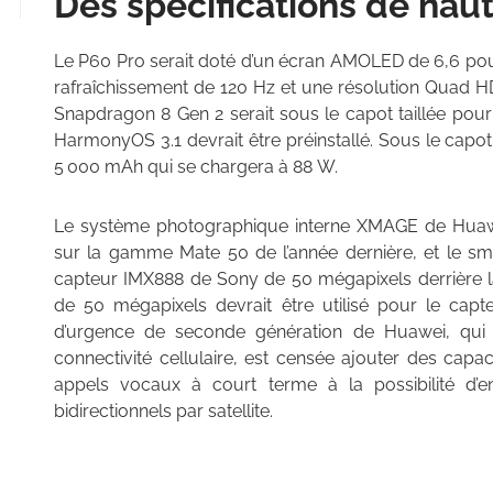
Des spécifications de hau
Le P60 Pro serait doté d’un écran AMOLED de 6,6 pou
rafraîchissement de 120 Hz et une résolution Quad HD+
Snapdragon 8 Gen 2 serait sous le capot taillée pou
HarmonyOS 3.1 devrait être préinstallé. Sous le capot
5 000 mAh qui se chargera à 88 W.
Le système photographique interne XMAGE de Huawei
sur la gamme Mate 50 de l’année dernière, et le smar
capteur IMX888 de Sony de 50 mégapixels derrière l
de 50 mégapixels devrait être utilisé pour le capte
d’urgence de seconde génération de Huawei, qui 
connectivité cellulaire, est censée ajouter des capa
appels vocaux à court terme à la possibilité d’
bidirectionnels par satellite.