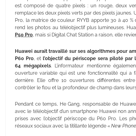
est composé de quatre pixels : un rouge, deux ver
remplace les deux pixels verts par des pixels jaunes. 
Pro, la matrice de couleur RYYB apporte 30 à 40 % 
rend les photos au téléobjectif plus lumineuses. Hua
P50 Pro
, mais si Digital Chat Station a raison, elle rev
Huawei aurait travaillé sur ses algorithmes pour am
P60 Pro
, et
l’objectif du périscope sera piloté p
64 mégapixels
. L’informateur mentionne égaleme
ouverture variable qui est une fonctionnalité qui a 
dernière. Elle offre 10 ouvertures différentes entr
contrôler le flou et la profondeur de champ dans leur
Pendant ce temps, He Gang, responsable de Huawei 
avec le téléobjectif d’un smartphone Huawei non an
prises avec l’objectif périscope du P60 Pro. Les pho
réseaux sociaux avec la titillante légende «
New Phone 