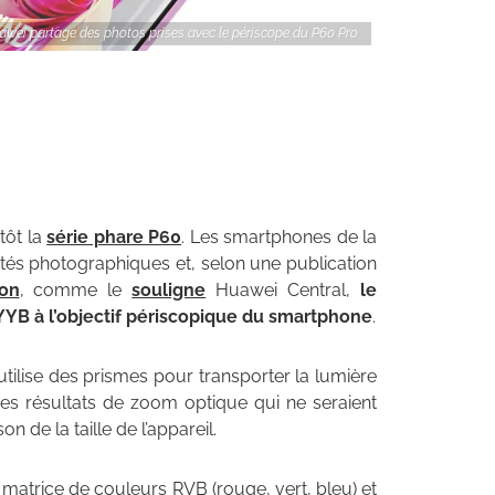
wei partage des photos prises avec le périscope du P60 Pro
tôt la
série phare P60
. Les smartphones de la
cités photographiques et, selon une publication
ion
, comme le
souligne
Huawei Central,
le
YYB à l’objectif périscopique du smartphone
.
 utilise des prismes pour transporter la lumière
 des résultats de zoom optique qui ne seraient
de la taille de l’appareil.
 matrice de couleurs RVB (rouge, vert, bleu) et