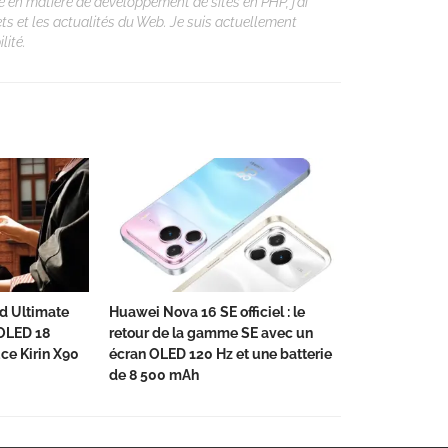
 en matière de développement de sites en PHP, j’ai
ets et les actualités du Web. Je suis actuellement
lité.
d Ultimate
Huawei Nova 16 SE officiel : le
 OLED 18
retour de la gamme SE avec un
ce Kirin X90
écran OLED 120 Hz et une batterie
de 8 500 mAh