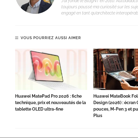
J’ai fondé le BlogNT en 2010. Autodidacte
toujours poussé ma curiosité sur les suj
engagé en tant qu’architecte interopérabi
VOUS POURRIEZ AUSSI AIMER
Huawei MatePad Pro 2026 : fiche
Huawei MateBook Fol
technique, prix et nouveautés de la
Design (2026) : écran
tablette OLED ultra-fine
pouces, M-Pen 3 et pu
Plus