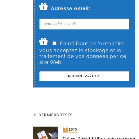
Adresse email:
En utilisant ce formulaire,
vous acceptez le stockage et le
traitement de vos données par ce
site Web.
DERNIERS TESTS
TESTS
Galaxy Z Fold 8 Ultra : prise en main