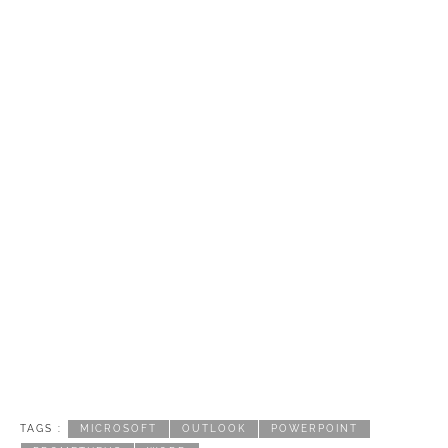
TAGS :
MICROSOFT
OUTLOOK
POWERPOINT