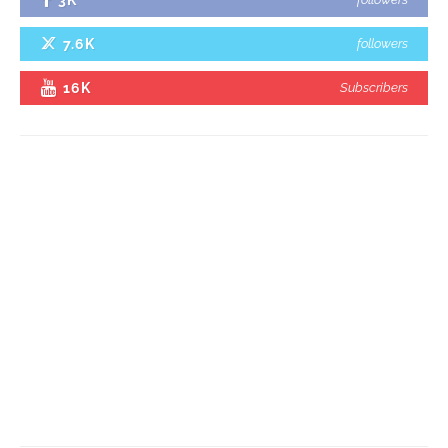
3K
7.6K
followers
16K
Subscribers