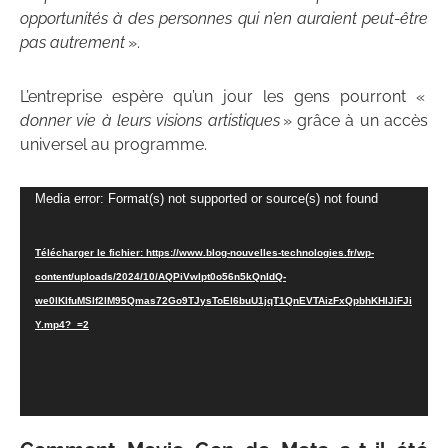
opportunités à des personnes qui n’en auraient peut-être
pas autrement
».
L’entreprise espère qu’un jour les gens pourront «
donner vie à leurs visions artistiques
» grâce à un accès
universel au programme.
Lecteur
Media error: Format(s) not supported or source(s) not found
vidéo
Télécharger le fichier: https://www.blog-nouvelles-technologies.fr/wp-
content/uploads/2024/10/AQPiVwlpt0o56n5kQnldQ-
we0lKIfuMSlf2lM95Qmas72Go9TJysToEl6buU1jqT1QnEVTAizFxQpbhKHlJiFJi
Y.mp4?_=2