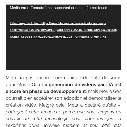
Lecteur
Media error: Format(s) not supported or source(s) not found
vidéo
Télécharger le fichier: https://www.blog-nouvelles-technologies.fr/wp-
content/uploads/2024/10/AQP5kQwRrLo2vTYOAe45_8reK8xJ3Pc5gc00z6D9j
OUhdg_CFUBY5T4f_0ZBeUWZvKnnf7Ph2Cvo__CRrgxUneT3.mp4?_=1
Meta n’a pas encore communiqué de date de sortie
pour Movie Gen.
La génération de vidéos par l’IA est
encore en phase de développement
, mais Movie Gen
pourrait bien accélérer son adoption et démocratiser la
création vidéo. Malgré cela, Meta a déclaré qu’elle «
partageait cette recherche parce que nous croyons au
pouvoir de cette technologie pour aider les gens à
s’exprimer d’une nouvelle manière et pour offrir des