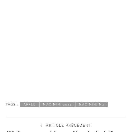
TAGS :
APPLE
MAC MINI 2023
MAC MINI M2
ARTICLE PRÉCÉDENT