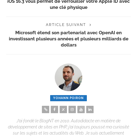
iOS 16.3 vous permet de verrouiller votre Apple ID avec
une clé physique
ARTICLE SUIVANT
Microsoft étend son partenariat avec OpenAI en
investissant plusieurs années et plusieurs milliards de
dollars
YOHANN POIRON
J’ai fondé le BlogNT en 2010. Autodidacte en matière de
développement de sites en PHP, j’ai toujours poussé ma curiosité
sur les sujets et les actualités du Web. Je suis actuellement