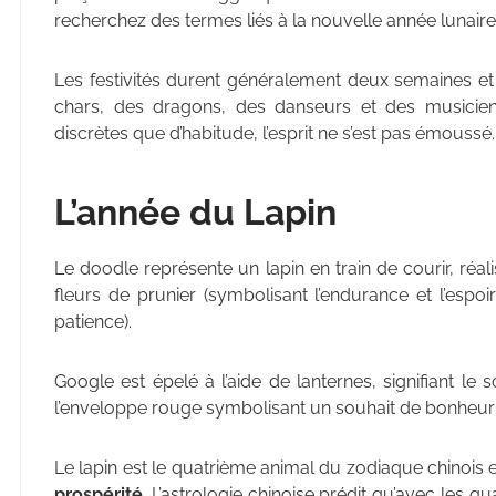
recherchez des termes liés à la nouvelle année lunaire
Les festivités durent généralement deux semaines e
chars, des dragons, des danseurs et des musiciens
discrètes que d’habitude, l’esprit ne s’est pas émoussé.
L’année du Lapin
Le doodle représente un lapin en train de courir, réa
fleurs de prunier (symbolisant l’endurance et l’espoi
patience).
Google est épelé à l’aide de lanternes, signifiant le 
l’enveloppe rouge symbolisant un souhait de bonheur 
Le lapin est le quatrième animal du zodiaque chinois 
prospérité
. L’astrologie chinoise prédit qu’avec les qu