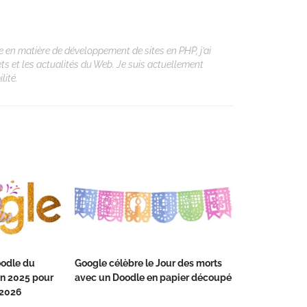
 en matière de développement de sites en PHP, j’ai
ets et les actualités du Web. Je suis actuellement
lité.
oodle du
Google célèbre le Jour des morts
An 2025 pour
avec un Doodle en papier découpé
 2026