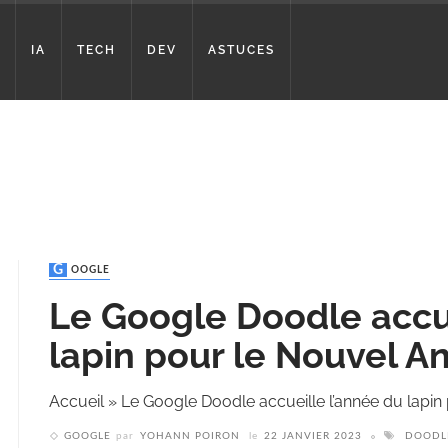
IA
TECH
DEV
ASTUCES
GOOGLE
Le Google Doodle accue
lapin pour le Nouvel An
Accueil
»
Le Google Doodle accueille l’année du lapin
GOOGLE
par
YOHANN POIRON
le
22 JANVIER 2023
DOODL