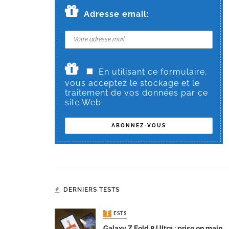
Adresse email:
En utilisant ce formulaire,
vous acceptez le stockage et le
traitement de vos données par ce
site Web.
DERNIERS TESTS
TESTS
Galaxy Z Fold 8 Ultra : prise en main