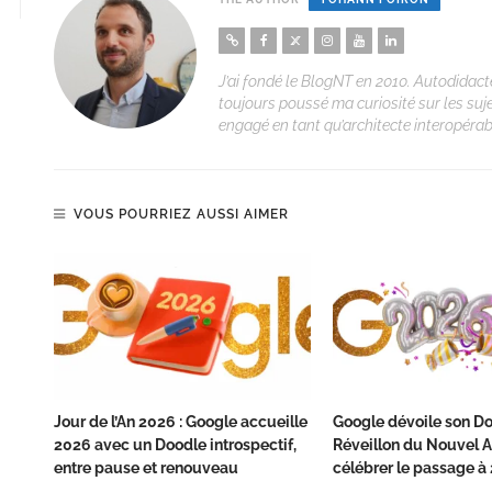
J’ai fondé le BlogNT en 2010. Autodidacte
toujours poussé ma curiosité sur les suj
engagé en tant qu’architecte interopérabi
VOUS POURRIEZ AUSSI AIMER
Jour de l’An 2026 : Google accueille
Google dévoile son D
2026 avec un Doodle introspectif,
Réveillon du Nouvel 
entre pause et renouveau
célébrer le passage à