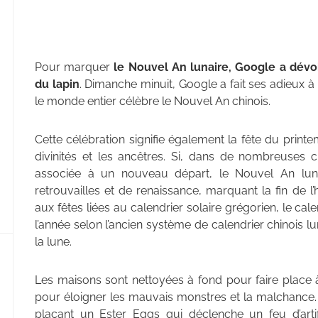
Pour marquer
le Nouvel An lunaire, Google a dévoi
du lapin
. Dimanche minuit, Google a fait ses adieux à l
le monde entier célèbre le Nouvel An chinois.
Cette célébration signifie également la fête du printem
divinités et les ancêtres. Si, dans de nombreuses 
associée à un nouveau départ, le Nouvel An lu
retrouvailles et de renaissance, marquant la fin de l
aux fêtes liées au calendrier solaire grégorien, le cal
l’année selon l’ancien système de calendrier chinois l
la lune.
Les maisons sont nettoyées à fond pour faire place à
pour éloigner les mauvais monstres et la malchance. G
plaçant un Ester Eggs qui déclenche un feu d’arti