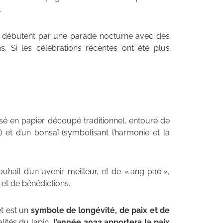
.
t débutent par une parade nocturne avec des
. Si les célébrations récentes ont été plus
lisé en papier découpé traditionnel, entouré de
r) et d’un bonsaï (symbolisant l’harmonie et la
souhait d’un avenir meilleur, et de « ang pao »,
et de bénédictions.
et est un
symbole de longévité, de paix et de
alités du lapin,
l’année 2023 apportera la paix