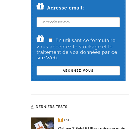
Adresse email:
En utilisant ce formulaire,
vous acceptez le stockage et le
traitement de vos données par ce
site Web.
DERNIERS TESTS
TESTS
Galaxy Z Fold 8 Ultra : prise en main