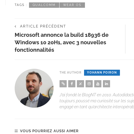
TAGS :
QUALCOMM
WEAR OS
ARTICLE PRÉCÉDENT
Microsoft annonce la build 18936 de
Windows 10 20H1, avec 3 nouvelles
fonctionnalités
THE AUTHOR
YOHANN POIRON
J’ai fondé le BlogNT en 2010. Autodidacte
toujours poussé ma curiosité sur les suj
engagé en tant qu’architecte interopérabi
VOUS POURRIEZ AUSSI AIMER