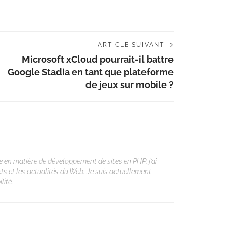
ARTICLE SUIVANT
Microsoft xCloud pourrait-il battre
Google Stadia en tant que plateforme
de jeux sur mobile ?
 en matière de développement de sites en PHP, j’ai
ets et les actualités du Web. Je suis actuellement
lité.