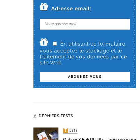
Adresse email:
En utilisant ce formulaire,
vous acceptez le stockage et le
traitement de vos données par ce
site Web.
DERNIERS TESTS
TESTS
Galaxy Z Fold 8 Ultra : prise en main