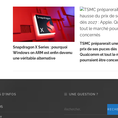
TSMC préparerait une
Snapdragon X Series : pourquoi
prix de ses puces dès 
Windows on ARM est enfin devenu
Qualcomm et tout le 
une véritable alternative
pourraient être conce
 D’INFOS
UNE QUESTION ?
OS
T