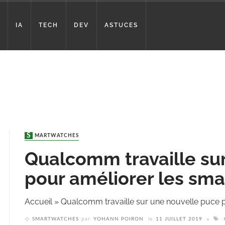
IA
TECH
DEV
ASTUCES
SMARTWATCHES
Qualcomm travaille su
pour améliorer les sm
Accueil
»
Qualcomm travaille sur une nouvelle puce 
SMARTWATCHES
par
YOHANN POIRON
le
11 JUILLET 2019