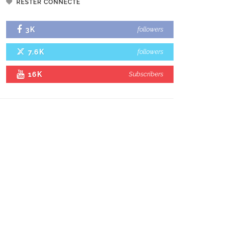
RESTER CONNECTÉ
3K
followers
7.6K
followers
16K
Subscribers