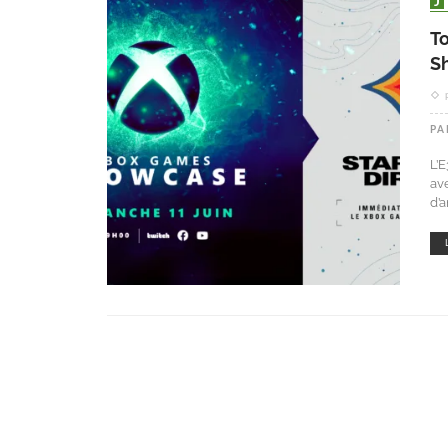
T
Sh
PA
L’
av
d’