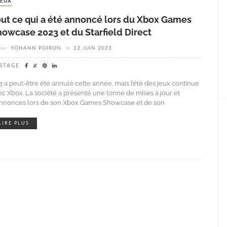
JEUX
out ce qui a été annoncé lors du Xbox Games
owcase 2023 et du Starfield Direct
par
YOHANN POIRON
le
12 JUIN 2023
RTAGE
E3 a peut-être été annulé cette année, mais l’été des jeux continue
ec Xbox. La société a présenté une tonne de mises à jour et
annonces lors de son Xbox Games Showcase et de son
LIRE PLUS