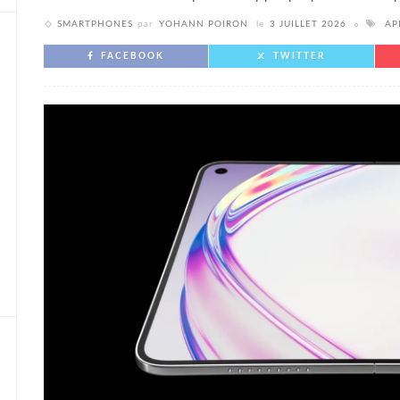
SMARTPHONES
par
YOHANN POIRON
le
3 JUILLET 2026
AP
FACEBOOK
TWITTER