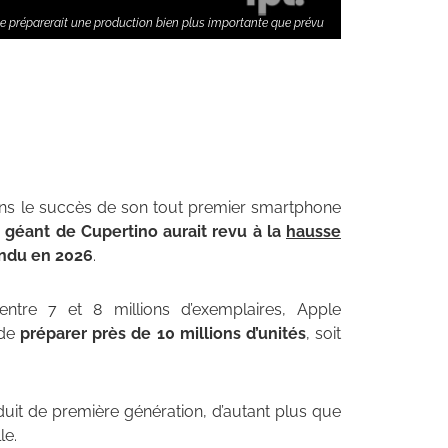
ple préparerait une production bien plus importante que prévu
ans le succès de son tout premier smartphone
e géant de Cupertino aurait revu à la
hausse
endu en 2026
.
entre 7 et 8 millions d’exemplaires, Apple
 de
préparer près de 10 millions d’unités
, soit
oduit de première génération, d’autant plus que
le.