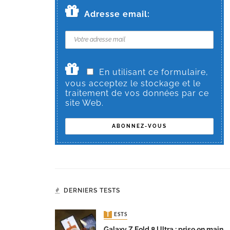
Adresse email:
En utilisant ce formulaire,
vous acceptez le stockage et le
traitement de vos données par ce
site Web.
DERNIERS TESTS
TESTS
Galaxy Z Fold 8 Ultra : prise en main