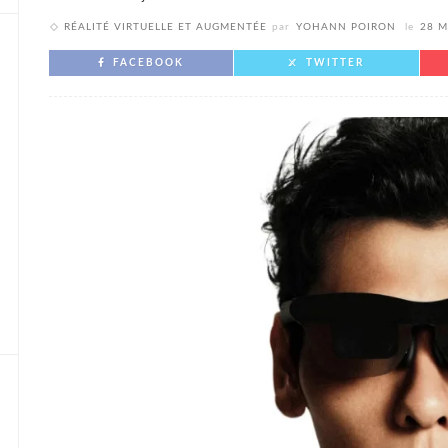
RÉALITÉ VIRTUELLE ET AUGMENTÉE
par
YOHANN POIRON
le
28 M
FACEBOOK
TWITTER