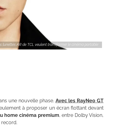
s lunettes AR de TCL veulent transformer le cinéma portable
dans une nouvelle phase.
Avec les RayNeo GT
eulement à proposer un écran flottant devant
 du home cinéma premium
, entre Dolby Vision,
 record.