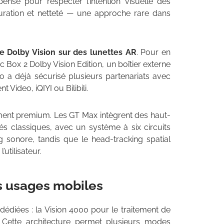
sé pour respecter l’intention visuelle des
turation et netteté — une approche rare dans
e Dolby Vision sur des lunettes AR
. Pour en
ic Box 2 Dolby Vision Edition, un boîtier externe
 a déjà sécurisé plusieurs partenariats avec
ideo, iQIYI ou Bilibili.
ment premium. Les GT Max intègrent des haut-
és classiques, avec un système à six circuits
 sonore, tandis que le head-tracking spatial
tilisateur.
s usages mobiles
dédiées : la Vision 4000 pour le traitement de
. Cette architecture permet plusieurs modes