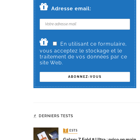
Adresse email:
En utilisant ce formulaire,
vous acceptez le stockage et le
traitement de vos données par ce
site Web.
DERNIERS TESTS
TESTS
Galaxy Z Fold 8 Ultra : prise en main