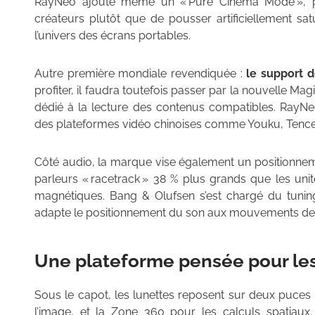
RayNeo ajoute même un « Pure Cinema Mode », pen
créateurs plutôt que de pousser artificiellement sa
l’univers des écrans portables.
Autre première mondiale revendiquée :
le support d
profiter, il faudra toutefois passer par la nouvelle Mag
dédié à la lecture des contenus compatibles. RayNeo
des plateformes vidéo chinoises comme Youku, Tencent V
Côté audio, la marque vise également un positionne
parleurs « racetrack » 38 % plus grands que les unit
magnétiques. Bang & Olufsen s’est chargé du tuning
adapte le positionnement du son aux mouvements de l’u
Une plateforme pensée pour le
Sous le capot, les lunettes reposent sur deux puces 
l’image, et la Zone 360 pour les calculs spatiaux