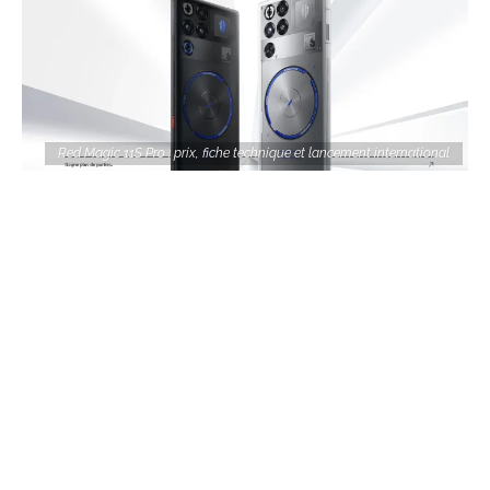
Red Magic 11S Pro : prix, fiche technique et lancement international