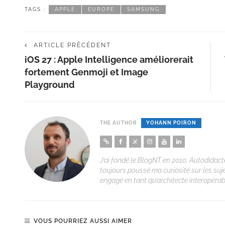
TAGS :
APPLE
EUROPE
SAMSUNG
ARTICLE PRÉCÉDENT
iOS 27 : Apple Intelligence améliorerait
fortement Genmoji et Image
Playground
THE AUTHOR
YOHANN POIRON
J’ai fondé le BlogNT en 2010. Autodidacte
toujours poussé ma curiosité sur les suj
engagé en tant qu’architecte interopérabi
VOUS POURRIEZ AUSSI AIMER