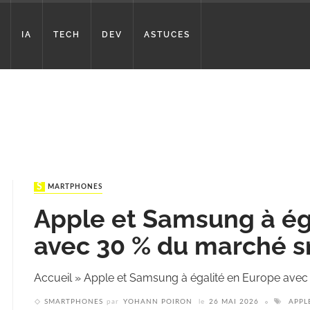
IA
TECH
DEV
ASTUCES
SMARTPHONES
Apple et Samsung à ég
avec 30 % du marché 
Accueil
»
Apple et Samsung à égalité en Europe ave
SMARTPHONES
par
YOHANN POIRON
le
26 MAI 2026
APPL