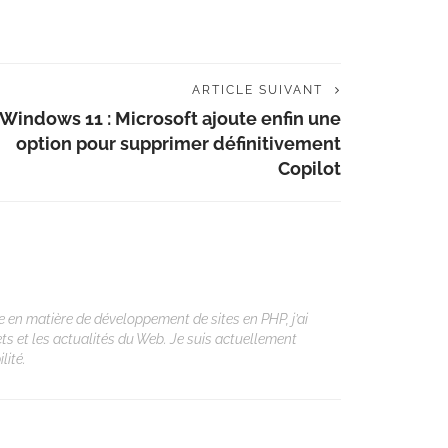
ARTICLE SUIVANT
Windows 11 : Microsoft ajoute enfin une
option pour supprimer définitivement
Copilot
 en matière de développement de sites en PHP, j’ai
ets et les actualités du Web. Je suis actuellement
lité.