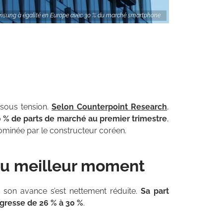
msung à égalité en Europe avec 30 % du marché smartphone
sous tension.
Selon Counterpoint Research
,
% de parts de marché au premier trimestre
,
minée par le constructeur coréen.
au meilleur moment
son avance s’est nettement réduite.
Sa part
ogresse de 26 % à 30 %
.