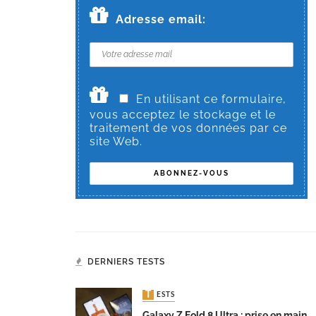
Adresse email:
En utilisant ce formulaire,
vous acceptez le stockage et le
traitement de vos données par ce
site Web.
DERNIERS TESTS
TESTS
Galaxy Z Fold 8 Ultra : prise en main