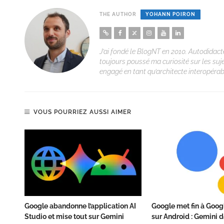
THE AUTHOR
YOHANN POIRON
J’ai fondé le BlogNT en 2010. Autodidacte
toujours poussé ma curiosité sur les suj
engagé en tant qu’architecte interopérabi
VOUS POURRIEZ AUSSI AIMER
Google abandonne l’application AI
Google met fin à Goog
Studio et mise tout sur Gemini
sur Android : Gemini 