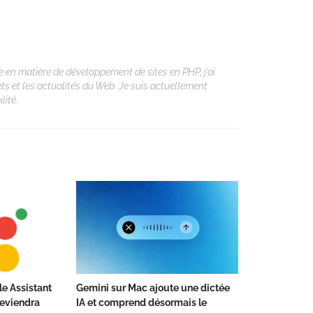
 en matière de développement de sites en PHP, j’ai
ets et les actualités du Web. Je suis actuellement
lité.
le Assistant
Gemini sur Mac ajoute une dictée
deviendra
IA et comprend désormais le