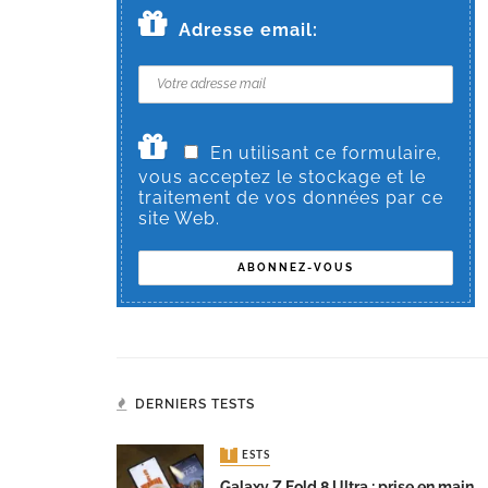
Adresse email:
En utilisant ce formulaire,
vous acceptez le stockage et le
traitement de vos données par ce
site Web.
DERNIERS TESTS
TESTS
Galaxy Z Fold 8 Ultra : prise en main