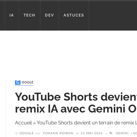
IA
TECH
DEV
ASTUCES
GOOGLE
YouTube Shorts devient
remix IA avec Gemini 
Accueil
»
YouTube Shorts devient un terrain de remix
GOOGLE
par
YOHANN POIRON
le
21 MAI 2026
GEMINI
G