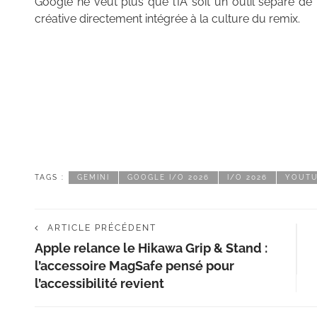
Google ne veut plus que l’IA soit un outil séparé de
créative directement intégrée à la culture du remix.
TAGS :
GEMINI
GOOGLE I/O 2026
I/O 2026
YOUT
ARTICLE PRÉCÉDENT
Apple relance le Hikawa Grip & Stand :
l’accessoire MagSafe pensé pour
l’accessibilité revient