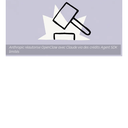
Anthropic réautorise OpenClaw avec Claude via des crédits Agent SDK
limités