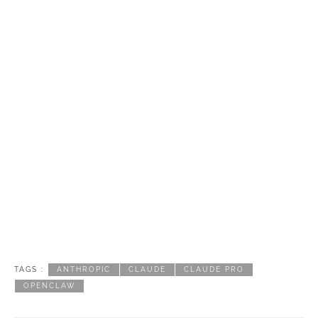
TAGS :
ANTHROPIC
CLAUDE
CLAUDE PRO
OPENCLAW